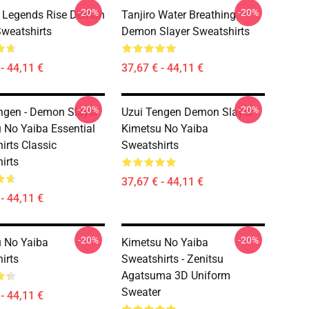
-20%
-20%
 Legends Rise Demon
Tanjiro Water Breathing
Sweatshirts
Demon Slayer Sweatshirts
- 44,11 €
37,67 € - 44,11 €
-20%
-20%
ngen - Demon Slayer
Uzui Tengen Demon Slayer
 No Yaiba Essential
Kimetsu No Yaiba
irts Classic
Sweatshirts
irts
37,67 € - 44,11 €
- 44,11 €
-20%
-20%
 No Yaiba
Kimetsu No Yaiba
irts
Sweatshirts - Zenitsu
Agatsuma 3D Uniform
Sweater
- 44,11 €