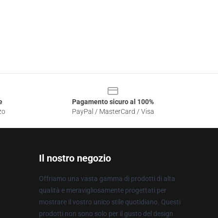
e
Pagamento sicuro al 100%
zo
PayPal / MasterCard / Visa
Il nostro negozio
Offriamo una vasta gamma di prodotti di alta
qualità e meravigliosamente progettati per
mostrare il vostro unico stile quotidiano. Questi
prodotti non sono solo per il gusto del design