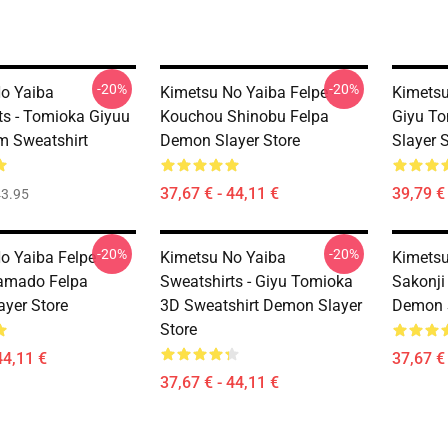
-20%
-20%
o Yaiba
Kimetsu No Yaiba Felpe -
Kimetsu
ts - Tomioka Giyuu
Kouchou Shinobu Felpa
Giyu T
m Sweatshirt
Demon Slayer Store
Slayer 
37,67 € - 44,11 €
39,79 €
3.95
-20%
-20%
o Yaiba Felpe -
Kimetsu No Yaiba
Kimetsu
amado Felpa
Sweatshirts - Giyu Tomioka
Sakonji
yer Store
3D Sweatshirt Demon Slayer
Demon S
Store
44,11 €
37,67 € 
37,67 € - 44,11 €