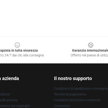
cquista in tutta sicurezza
Garanzia internazional
to 24/7 dai clic alla consegna
Offerto nel paese di utiliz
a azienda
Il nostro supporto
Condizioni di spedizione e consegna
dizioni
Termini di pagamento
ulla privacy
Condizioni di ritorno e rimborso
mativa sul copyright
Contattaci