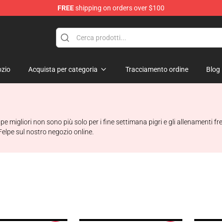
FREE
shipping on orders over $100
erchandise Shop
zio
Acquista per categoria
Tracciamento ordine
Blog
e migliori non sono più solo per i fine settimana pigri e gli allenamenti f
elpe sul nostro negozio online.