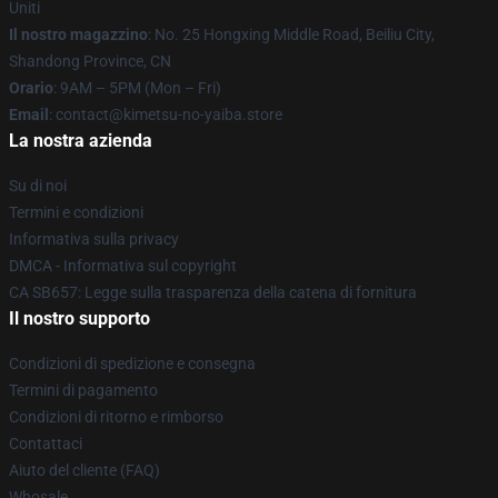
Uniti
Il nostro magazzino
: No. 25 Hongxing Middle Road, Beiliu City,
Shandong Province, CN
Orario
: 9AM – 5PM (Mon – Fri)
Email
: contact@kimetsu-no-yaiba.store
La nostra azienda
Su di noi
Termini e condizioni
Informativa sulla privacy
DMCA - Informativa sul copyright
CA SB657: Legge sulla trasparenza della catena di fornitura
Il nostro supporto
Condizioni di spedizione e consegna
Termini di pagamento
Condizioni di ritorno e rimborso
Contattaci
Aiuto del cliente (FAQ)
Whosale