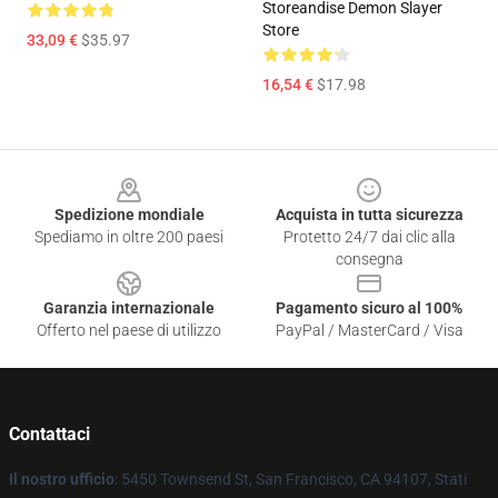
Storeandise Demon Slayer
Store
33,09 €
$35.97
16,54 €
$17.98
Footer
Spedizione mondiale
Acquista in tutta sicurezza
Spediamo in oltre 200 paesi
Protetto 24/7 dai clic alla
consegna
Garanzia internazionale
Pagamento sicuro al 100%
Offerto nel paese di utilizzo
PayPal / MasterCard / Visa
Contattaci
Il nostro ufficio
: 5450 Townsend St, San Francisco, CA 94107, Stati