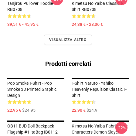
Tanjirou Pullover Hoodie
Kimetsu No Yaiba Classic T-
RB0708
Shirt RB0708
39,51 € - 45,95 €
24,38 € - 28,06 €
VISUALIZZA ALTRO
Prodotti correlati
Pop Smoke T-Shirt - Pop
T-Shirt Naruto - Yahiko
Smoke 3D Printed Graphic
Heavenly Repulsion Classic T-
Design
Shirt
22,95 €
$24.95
22,90 €
$24.9
OB11 BJD Doll Backpack
Kimetsu No Yaiba Fabric Cute
-22%
Flagship #1 ItaBag IB0112
Characters Demon Slayer