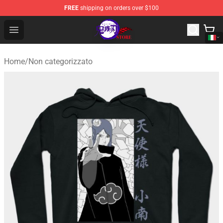
FREE
shipping on orders over $100
Kimetsu no Yaiba Store - Official Kimetsu no Yaiba Mer
Open menu
Home
/
Non categorizzato