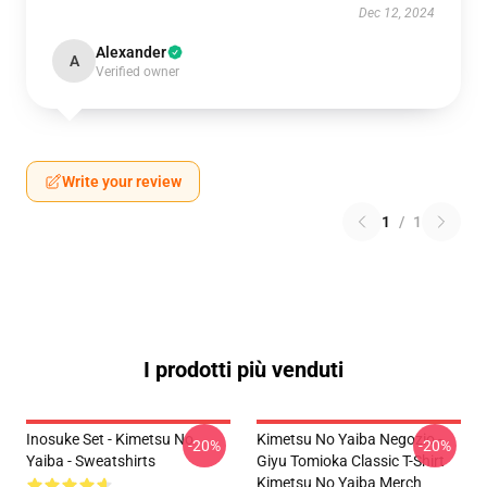
Dec 12, 2024
Alexander
A
Verified owner
Write your review
1
/
1
I prodotti più venduti
Inosuke Set - Kimetsu No
Kimetsu No Yaiba Negozio -
-20%
-20%
Yaiba - Sweatshirts
Giyu Tomioka Classic T-Shirt
Kimetsu No Yaiba Merch