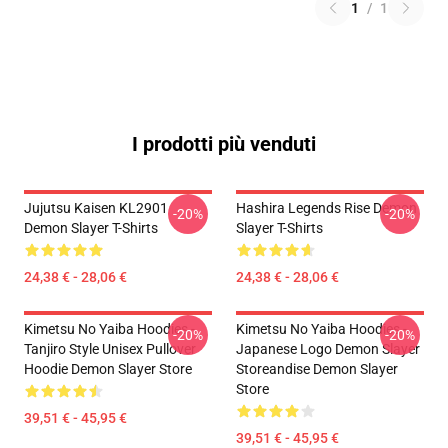
1
/
1
I prodotti più venduti
Jujutsu Kaisen KL2901
Hashira Legends Rise Demon
-20%
-20%
Demon Slayer T-Shirts
Slayer T-Shirts
24,38 € - 28,06 €
24,38 € - 28,06 €
Kimetsu No Yaiba Hoodies -
Kimetsu No Yaiba Hoodies -
-20%
-20%
Tanjiro Style Unisex Pullover
Japanese Logo Demon Slayer
Hoodie Demon Slayer Store
Storeandise Demon Slayer
Store
39,51 € - 45,95 €
39,51 € - 45,95 €