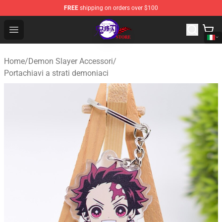
FREE
shipping on orders over $100
Kimetsu no Yaiba Store - Official Kimetsu no Yaiba Mer
Open menu
Home
/
Demon Slayer Accessori
/
Portachiavi a strati demoniaci