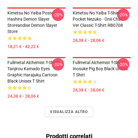
Kimetsu No Yaiba Poster
Kimetsu No Yaiba T-Shirts -
-20%
-20%
Hashira Demon Slayer
Pocket Nezuko - Onii-Chan?
Storeandise Demon Slayer
Ver Classic T-Shirt RB0708
Store
24,38 € - 28,06 €
18,21 € - 42,22 €
Fullmetal Alchemist T-Shirts -
Fullmetal Alchemist T-Shirts -
-20%
-20%
Tanjirou Kamado Eyes
Inosuke Pig Boy Black Unisex
Graphic Harajuku Cartoon
T Shirt
Black Unisex T Shirt
24,38 € - 28,06 €
24,38 € - 28,06 €
VISUALIZZA ALTRO
Prodotti correlati