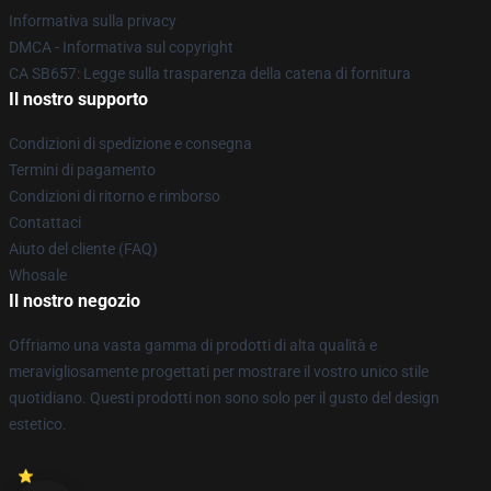
Informativa sulla privacy
DMCA - Informativa sul copyright
CA SB657: Legge sulla trasparenza della catena di fornitura
Il nostro supporto
Condizioni di spedizione e consegna
Termini di pagamento
Condizioni di ritorno e rimborso
Contattaci
Aiuto del cliente (FAQ)
Whosale
Il nostro negozio
Offriamo una vasta gamma di prodotti di alta qualità e
meravigliosamente progettati per mostrare il vostro unico stile
quotidiano. Questi prodotti non sono solo per il gusto del design
estetico.