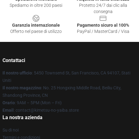
Spediamo in oltre 200 paesi
Protetto 24/7 dai clic alla
consegna
Garanzia internazionale
Pagamento sicuro al 100%
Offerto nel paese di utilizzo
PayPal / MasterCard / Visa
Contattaci
Il nostro ufficio
: 5450 Townsend St, San Francisco, CA 94107, Stati
Uniti
Il nostro magazzino
: No. 25 Hongxing Middle Road, Beiliu City,
Shandong Province, CN
Orario
: 9AM – 5PM (Mon – Fri)
Email
: contact@kimetsu-no-yaiba.store
La nostra azienda
Su di noi
Termini e condizioni