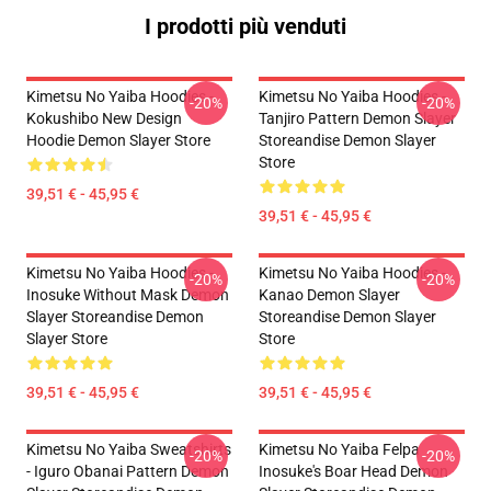
I prodotti più venduti
Kimetsu No Yaiba Hoodies -
Kimetsu No Yaiba Hoodies -
-20%
-20%
Kokushibo New Design
Tanjiro Pattern Demon Slayer
Hoodie Demon Slayer Store
Storeandise Demon Slayer
Store
39,51 € - 45,95 €
39,51 € - 45,95 €
Kimetsu No Yaiba Hoodies -
Kimetsu No Yaiba Hoodies -
-20%
-20%
Inosuke Without Mask Demon
Kanao Demon Slayer
Slayer Storeandise Demon
Storeandise Demon Slayer
Slayer Store
Store
39,51 € - 45,95 €
39,51 € - 45,95 €
Kimetsu No Yaiba Sweatshirts
Kimetsu No Yaiba Felpa
-20%
-20%
- Iguro Obanai Pattern Demon
Inosuke's Boar Head Demon