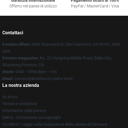
Garanzia internazionale
Pagamento sicuro al 100%
Offerto nel paese di utilizzo
PayPal / MasterCard / Visa
Contattaci
Il nostro ufficio
: 5450 Townsend St, San Francisco, CA 94107, Stati
Uniti
Il nostro magazzino
: No. 25 Hongxing Middle Road, Beiliu City,
Shandong Province, CN
Orario
: 9AM – 5PM (Mon – Fri)
Email
: contact@kimetsu-no-yaiba.store
La nostra azienda
Su di noi
Termini e condizioni
Informativa sulla privacy
DMCA - Informativa sul copyright
CA SB657: Legge sulla trasparenza della catena di fornitura