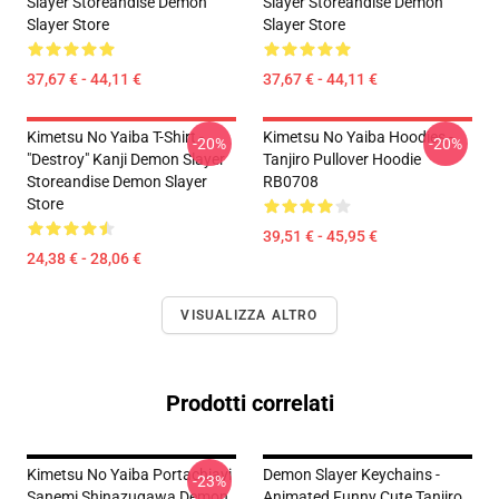
Slayer Storeandise Demon
Slayer Storeandise Demon
Slayer Store
Slayer Store
37,67 € - 44,11 €
37,67 € - 44,11 €
Kimetsu No Yaiba T-Shirt -
Kimetsu No Yaiba Hoodies -
-20%
-20%
"Destroy" Kanji Demon Slayer
Tanjiro Pullover Hoodie
Storeandise Demon Slayer
RB0708
Store
39,51 € - 45,95 €
24,38 € - 28,06 €
VISUALIZZA ALTRO
Prodotti correlati
Kimetsu No Yaiba Portachiavi
Demon Slayer Keychains -
-23%
Sanemi Shinazugawa Demon
Animated Funny Cute Tanjiro