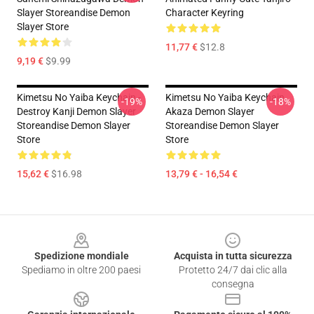
Slayer Storeandise Demon
Character Keyring
Slayer Store
11,77 €
$12.8
9,19 €
$9.99
Kimetsu No Yaiba Keychain -
Kimetsu No Yaiba Keychain
-19%
-18%
Destroy Kanji Demon Slayer
Akaza Demon Slayer
Storeandise Demon Slayer
Storeandise Demon Slayer
Store
Store
15,62 €
$16.98
13,79 € - 16,54 €
Footer
Spedizione mondiale
Acquista in tutta sicurezza
Spediamo in oltre 200 paesi
Protetto 24/7 dai clic alla
consegna