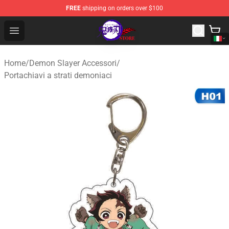
FREE
shipping on orders over $100
Kimetsu no Yaiba Store - Official Kimetsu no Yaiba Mer
Open menu
Home
/
Demon Slayer Accessori
/
Portachiavi a strati demoniaci