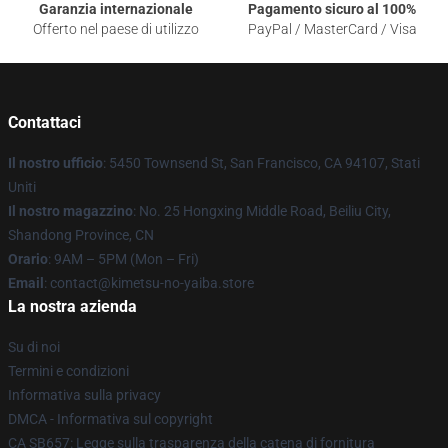
Garanzia internazionale
Pagamento sicuro al 100%
Offerto nel paese di utilizzo
PayPal / MasterCard / Visa
Contattaci
Il nostro ufficio
: 5450 Townsend St, San Francisco, CA 94107, Stati
Uniti
Il nostro magazzino
: No. 25 Hongxing Middle Road, Beiliu City,
Shandong Province, CN
Orario
: 9AM – 5PM (Mon – Fri)
Email
: contact@kimetsu-no-yaiba.store
La nostra azienda
Su di noi
Termini e condizioni
Informativa sulla privacy
DMCA - Informativa sul copyright
CA SB657: Legge sulla trasparenza della catena di fornitura