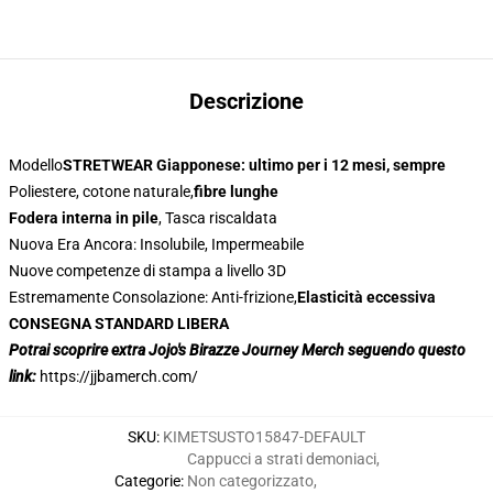
Descrizione
Modello
STRETWEAR Giapponese: ultimo per i 12 mesi, sempre
Poliestere, cotone naturale,
fibre lunghe
Fodera interna in pile
, Tasca riscaldata
Nuova Era Ancora: Insolubile, Impermeabile
Nuove competenze di stampa a livello 3D
Estremamente Consolazione: Anti-frizione,
Elasticità eccessiva
CONSEGNA STANDARD LIBERA
Potrai scoprire extra Jojo's Birazze Journey Merch seguendo questo
link:
https://jjbamerch.com/
SKU
:
KIMETSUSTO15847-DEFAULT
Cappucci a strati demoniaci
,
Categorie
:
Non categorizzato
,