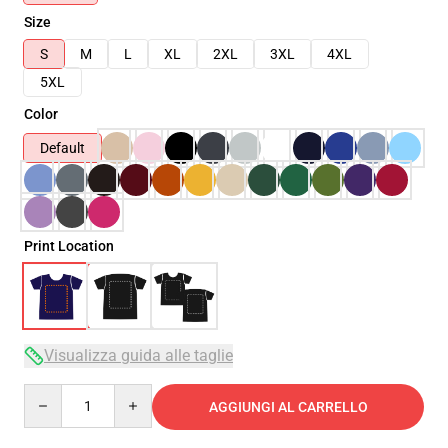
Size
S
M
L
XL
2XL
3XL
4XL
5XL
Color
Default
Print Location
Visualizza guida alle taglie
Quantity
AGGIUNGI AL CARRELLO