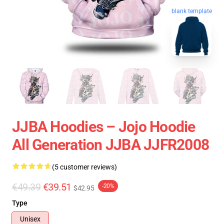
blank template
JJBA Hoodies – Jojo Hoodie
All Generation JJBA JJFR2008
(5 customer reviews)
€49.39
€39.51
-20%
$42.95
Type
Unisex