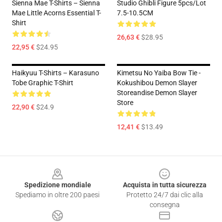
Sienna Mae T-Shirts – Sienna
Studio Ghibli Figure 5pcs/lot
Mae Little Acorns Essential T-
7.5-10.5CM
Shirt
26,63 €
$28.95
22,95 €
$24.95
Haikyuu T-Shirts – Karasuno
Kimetsu No Yaiba Bow Tie -
Tobe Graphic T-Shirt
Kokushibou Demon Slayer
Storeandise Demon Slayer
Store
22,90 €
$24.9
12,41 €
$13.49
Footer
Spedizione mondiale
Acquista in tutta sicurezza
Spediamo in oltre 200 paesi
Protetto 24/7 dai clic alla
consegna