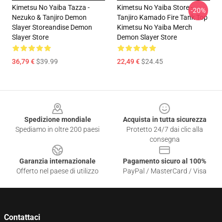
Kimetsu No Yaiba Tazza -
Kimetsu No Yaiba Store -
-20%
Nezuko & Tanjiro Demon
Tanjiro Kamado Fire Tank Top
Slayer Storeandise Demon
Kimetsu No Yaiba Merch
Slayer Store
Demon Slayer Store
36,79 €
$39.99
22,49 €
$24.45
Footer
Spedizione mondiale
Acquista in tutta sicurezza
Spediamo in oltre 200 paesi
Protetto 24/7 dai clic alla
consegna
Garanzia internazionale
Pagamento sicuro al 100%
Offerto nel paese di utilizzo
PayPal / MasterCard / Visa
Contattaci