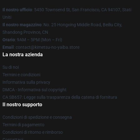
Il nostro ufficio
: 5450 Townsend St, San Francisco, CA 94107, Stati
Uniti
Il nostro magazzino
: No. 25 Hongxing Middle Road, Beiliu City,
Shandong Province, CN
Orario
: 9AM – 5PM (Mon – Fri)
Email
: contact@kimetsu-no-yaiba.store
La nostra azienda
Su di noi
Termini e condizioni
Informativa sulla privacy
DMCA - Informativa sul copyright
CA SB657: Legge sulla trasparenza della catena di fornitura
Il nostro supporto
Condizioni di spedizione e consegna
Termini di pagamento
Condizioni di ritorno e rimborso
Contattaci