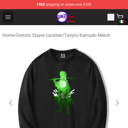
FREE
shipping on orders over $100
Kimetsu no Yaiba Store - Official Kimetsu no Yaiba Mer
Open menu
Home
/
Demon Slayer caratteri
/
Tanjiro Kamado Merch