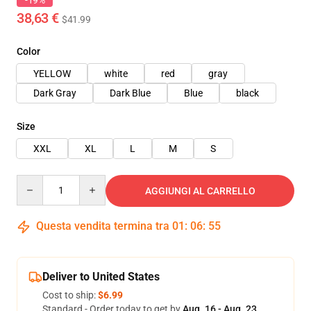
-19%
38,63 €
$41.99
Color
YELLOW
white
red
gray
Dark Gray
Dark Blue
Blue
black
Size
XXL
XL
L
M
S
Quantity
AGGIUNGI AL CARRELLO
Questa vendita termina tra
01
:
06
:
54
Deliver to United States
Cost to ship:
$6.99
Standard - Order today to get by
Aug. 16 - Aug. 23