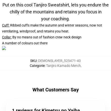
Put on this cool Tanjiro Sweatshirt, lets you endure the
chilly of the mountains and retains you focus in
your coaching.
Cuff:
Ribbed cuffs make the autumn and winter seasons, now not
ventilating, windproof, and retains you heat.
Collar:
By no means out of fashion crew neck design
A number of colours out there
SKU
:
DEMONSLAYER_525471-40
Categorie
:
Tanjiro Kamado Merch
,
What Customers Say
1 reviews for Kimetsu no Yaiba