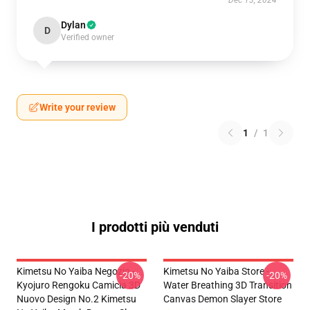
Dec 13, 2024
Dylan
D
Verified owner
Write your review
1
/
1
I prodotti più venduti
Kimetsu No Yaiba Negozio -
Kimetsu No Yaiba Store -
-20%
-20%
Kyojuro Rengoku Camicia 3D
Water Breathing 3D Transition
Nuovo Design No.2 Kimetsu
Canvas Demon Slayer Store