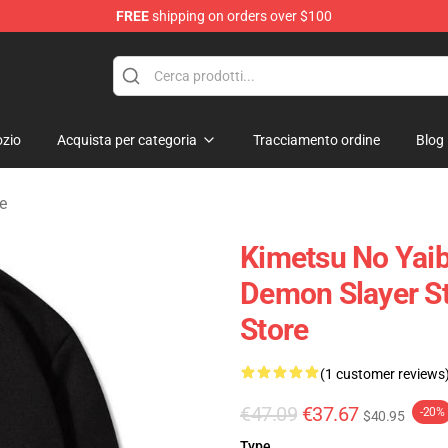
FREE
shipping on orders over $100
erchandise Shop
zio
Acquista per categoria
Tracciamento ordine
Blog
e
Kimetsu No Yaib
Demon Slayer S
Store
(1 customer reviews
€47.09
€37.67
-20%
$40.95
Type