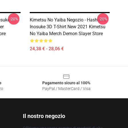
-20%
-20%
osuke
Kimetsu No Yaiba Negozio - Hashibira
er
Inosuke 3D T-Shirt New 2021 Kimetsu
ore
No Yaiba Merch Demon Slayer Store
24,38 € - 28,06 €
e
Pagamento sicuro al 100%
zo
PayPal / MasterCard / Visa
Il nostro negozio