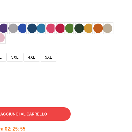
L
3XL
4XL
5XL
e
AGGIUNGI AL CARRELLO
tra
02
:
25
:
54