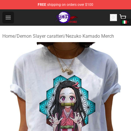
FREE
shipping on orders over $100
Kimetsu no Yaiba Store - Official Kimetsu no Yaiba Mer
Open menu
Home
/
Demon Slayer caratteri
/
Nezuko Kamado Merch