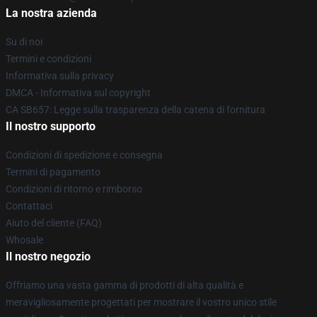
La nostra azienda
Su di noi
Termini e condizioni
Informativa sulla privacy
DMCA - Informativa sul copyright
CA SB657: Legge sulla trasparenza della catena di fornitura
Il nostro supporto
Condizioni di spedizione e consegna
Termini di pagamento
Condizioni di ritorno e rimborso
Contattaci
Aiuto del cliente (FAQ)
Whosale
Il nostro negozio
Offriamo una vasta gamma di prodotti di alta qualità e
meravigliosamente progettati per mostrare il vostro unico stile