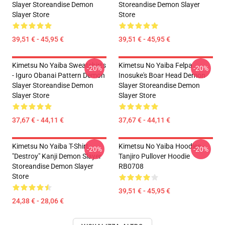
Slayer Storeandise Demon
Storeandise Demon Slayer
Slayer Store
Store
39,51 € - 45,95 €
39,51 € - 45,95 €
Kimetsu No Yaiba Sweatshirts
Kimetsu No Yaiba Felpa
-20%
-20%
- Iguro Obanai Pattern Demon
Inosuke's Boar Head Demon
Slayer Storeandise Demon
Slayer Storeandise Demon
Slayer Store
Slayer Store
37,67 € - 44,11 €
37,67 € - 44,11 €
Kimetsu No Yaiba T-Shirt -
Kimetsu No Yaiba Hoodies -
-20%
-20%
"Destroy" Kanji Demon Slayer
Tanjiro Pullover Hoodie
Storeandise Demon Slayer
RB0708
Store
39,51 € - 45,95 €
24,38 € - 28,06 €