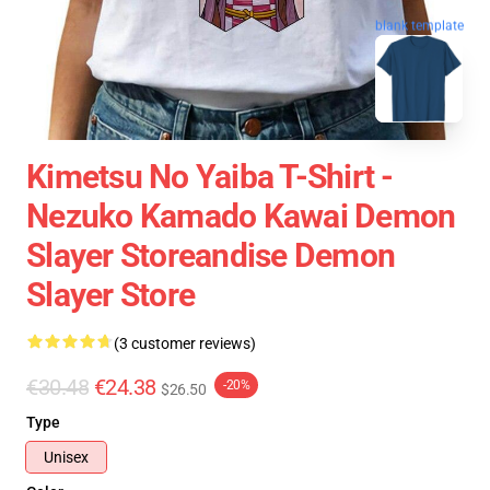
blank template
Kimetsu No Yaiba T-Shirt -
Nezuko Kamado Kawai Demon
Slayer Storeandise Demon
Slayer Store
(3 customer reviews)
€30.48
€24.38
-20%
$26.50
Type
Unisex