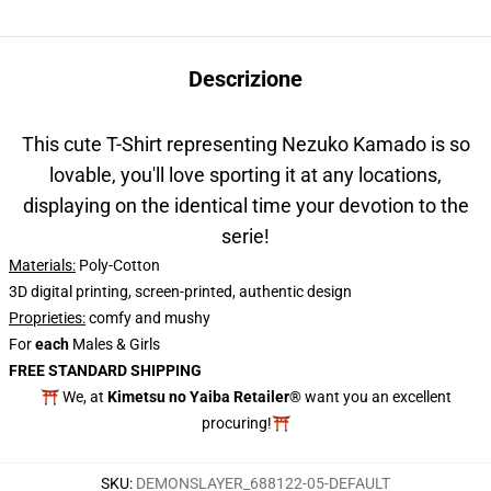
Descrizione
This cute T-Shirt representing Nezuko Kamado is so
lovable, you'll love sporting it at any locations,
displaying on the identical time your devotion to the
serie!
Materials:
Poly-Cotton
3D digital printing, screen-printed, authentic design
Proprieties
:
comfy and mushy
For
each
Males & Girls
FREE STANDARD SHIPPING
⛩️ We, at
Kimetsu no Yaiba Retailer®
want you an excellent
procuring!⛩️
SKU
:
DEMONSLAYER_688122-05-DEFAULT