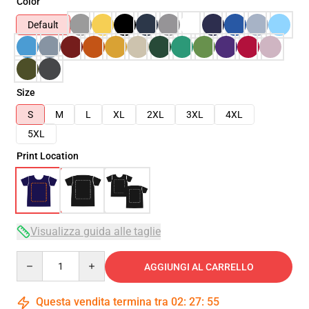
Color
Default
Size
S
M
L
XL
2XL
3XL
4XL
5XL
Print Location
Visualizza guida alle taglie
Quantity
AGGIUNGI AL CARRELLO
Questa vendita termina tra
02
:
27
:
54