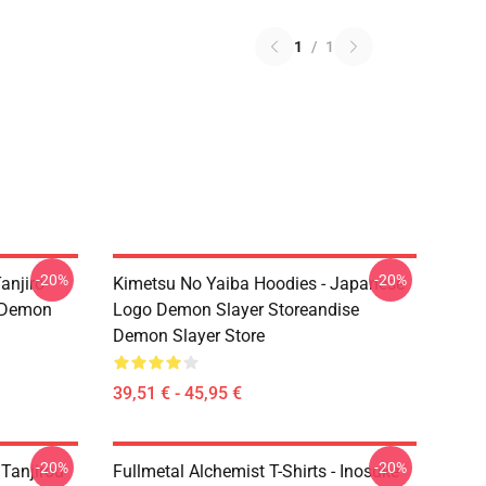
1
/
1
-20%
-20%
anjiro
Kimetsu No Yaiba Hoodies - Japanese
e Demon
Logo Demon Slayer Storeandise
Demon Slayer Store
39,51 € - 45,95 €
-20%
-20%
 Tanjirou
Fullmetal Alchemist T-Shirts - Inosuke