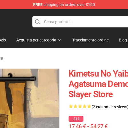
FREE
shipping on orders over $100
erchandise Shop
zio
Acquista per categoria
Tracciamento ordine
Blog
ce
Kimetsu No Yaib
Agatsuma Demon
Slayer Store
(2 customer reviews
-21%
17,46 € - 54,27 €