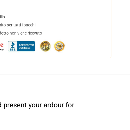
lio
to per tutti i pacchi
dotto non viene ricevuto
 present your ardour for