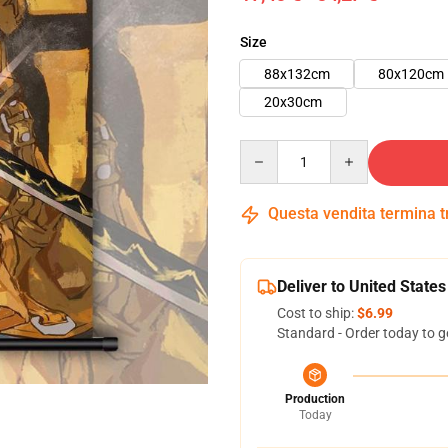
Size
88x132cm
80x120cm
20x30cm
Quantity
Questa vendita termina 
Deliver to United States
Cost to ship:
$6.99
Standard - Order today to g
Production
Today