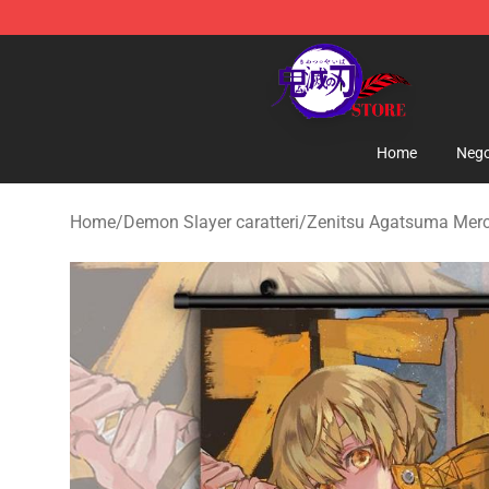
Kimetsu no Yaiba Store - Official Kimetsu no Yaiba M
Home
Nego
Home
/
Demon Slayer caratteri
/
Zenitsu Agatsuma Mer