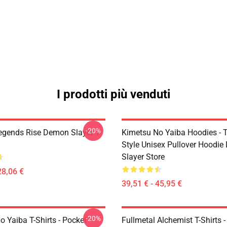
I prodotti più venduti
-20%
egends Rise Demon Slayer T-
Kimetsu No Yaiba Hoodies - T
Style Unisex Pullover Hoodi
Slayer Store
28,06 €
39,51 € - 45,95 €
-20%
 Yaiba T-Shirts - Pocket
Fullmetal Alchemist T-Shirts -