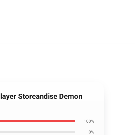
Slayer Storeandise Demon
100%
0%