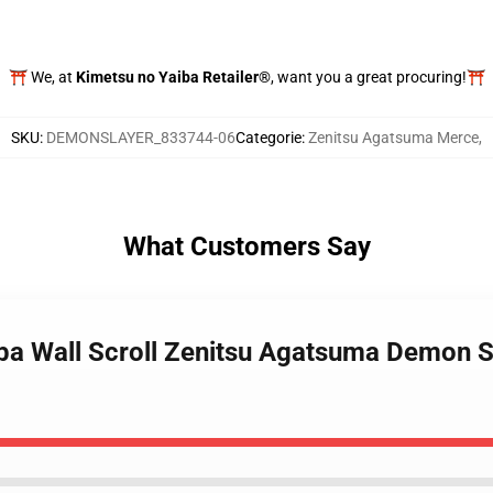
⛩️ We, at
Kimetsu no Yaiba Retailer®
, want you a great procuring!⛩️
SKU
:
DEMONSLAYER_833744-06
Categorie
:
Zenitsu Agatsuma Merce
,
What Customers Say
iba Wall Scroll Zenitsu Agatsuma Demon 