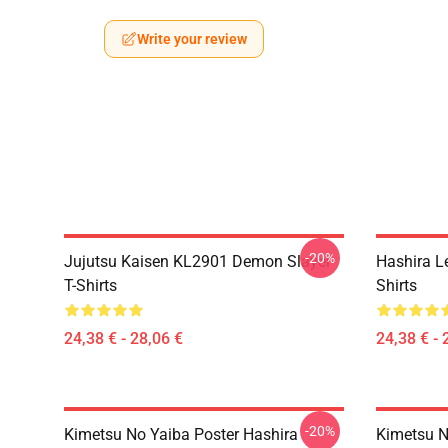
Write your review
-20%
Jujutsu Kaisen KL2901 Demon Slayer
Hashira L
T-Shirts
Shirts
24,38 € - 28,06 €
24,38 € - 
-20%
Kimetsu No Yaiba Poster Hashira
Kimetsu No