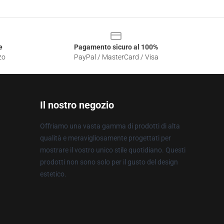
e
Pagamento sicuro al 100%
zo
PayPal / MasterCard / Visa
Il nostro negozio
Offriamo una vasta gamma di prodotti di alta
qualità e meravigliosamente progettati per
mostrare il vostro unico stile quotidiano. Questi
prodotti non sono solo per il gusto del design
estetico.