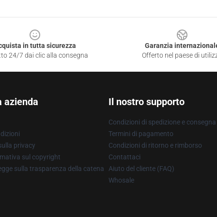
cquista in tutta sicurezza
Garanzia internazional
to 24/7 dai clic alla consegna
Offerto nel paese di utiliz
a azienda
Il nostro supporto
Condizioni di spedizione e consegna
dizioni
Termini di pagamento
ulla privacy
Condizioni di ritorno e rimborso
mativa sul copyright
Contattaci
gge sulla trasparenza della catena
Aiuto del cliente (FAQ)
Whosale