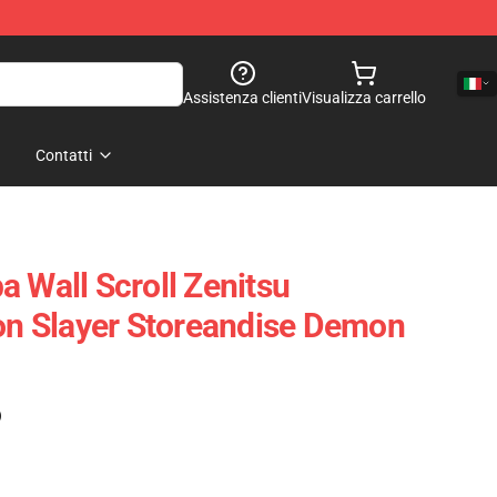
Assistenza clienti
Visualizza carrello
Contatti
a Wall Scroll Zenitsu
 Slayer Storeandise Demon
)