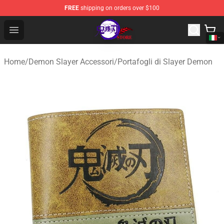
FREE
shipping on orders over $100
Kimetsu no Yaiba Store - Official Kimetsu no Yaiba Mer
Open menu
Home
/
Demon Slayer Accessori
/
Portafogli di Slayer Demon