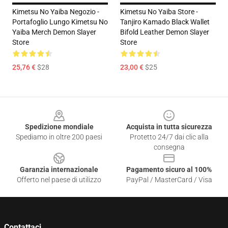
Kimetsu No Yaiba Negozio -
Kimetsu No Yaiba Store -
Portafoglio Lungo Kimetsu No
Tanjiro Kamado Black Wallet
Yaiba Merch Demon Slayer
Bifold Leather Demon Slayer
Store
Store
25,76 €
$28
23,00 €
$25
Footer
Spedizione mondiale
Acquista in tutta sicurezza
Spediamo in oltre 200 paesi
Protetto 24/7 dai clic alla
consegna
Garanzia internazionale
Pagamento sicuro al 100%
Offerto nel paese di utilizzo
PayPal / MasterCard / Visa
Contattaci