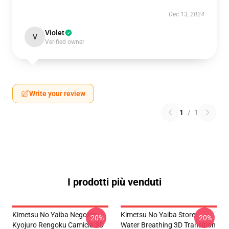
Dec 13, 2024
Violet
V
Verified owner
Write your review
1
/
1
I prodotti più venduti
Kimetsu No Yaiba Negozio -
Kimetsu No Yaiba Store -
-20%
-20%
Kyojuro Rengoku Camicia 3D
Water Breathing 3D Transition