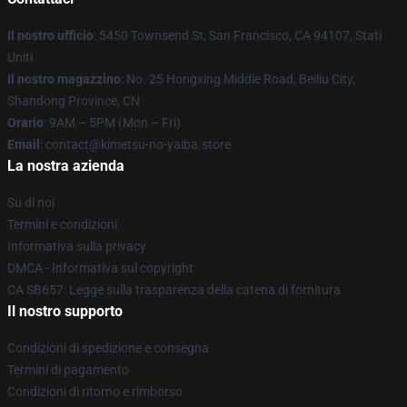
Il nostro ufficio
: 5450 Townsend St, San Francisco, CA 94107, Stati
Uniti
Il nostro magazzino
: No. 25 Hongxing Middle Road, Beiliu City,
Shandong Province, CN
Orario
: 9AM – 5PM (Mon – Fri)
Email
: contact@kimetsu-no-yaiba.store
La nostra azienda
Su di noi
Termini e condizioni
Informativa sulla privacy
DMCA - Informativa sul copyright
CA SB657: Legge sulla trasparenza della catena di fornitura
Il nostro supporto
Condizioni di spedizione e consegna
Termini di pagamento
Condizioni di ritorno e rimborso