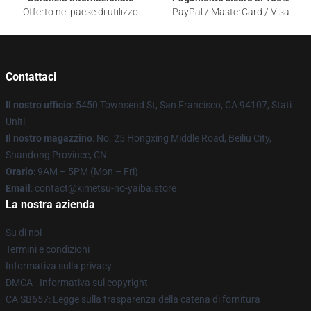
Offerto nel paese di utilizzo
PayPal / MasterCard / Visa
Contattaci
Il nostro ufficio
: 5450 Townsend St, San Francisco, CA 94107, Stati
Uniti
Il nostro magazzino
: No. 25 Hongxing Middle Road, Beiliu City,
Shandong Province, CN
Orario
: 9AM – 5PM (Mon – Fri)
Email
: contact@kimetsu-no-yaiba.store
La nostra azienda
Su di noi
Termini e condizioni
Informativa sulla privacy
DMCA - Informativa sul copyright
CA SB657: Legge sulla trasparenza della catena di fornitura