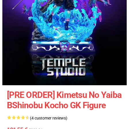
[PRE ORDER] Kimetsu No Yaiba
BShinobu Kocho GK Figure
(4 customer reviews)