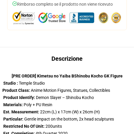
Rimborso completo se il prodotto non viene ricevuto
Descrizione
[PRE ORDER] Kimetsu no Yaiba BShinobu Kocho GK Figure
Studio :
Temple Studio
Product Class:
Anime Motion Figures, Statues, Collectibles
Product Identify:
Demon Slayer – Shinobu Kocho
Materials:
Poly + PU Resin
Est. Measurement:
22cm (L) x 17cm (W) x 26cm (H)
Particular:
Gentle impact on the bottom, 2x head sculptures
Restricted No Of Unit:
200units
Est. Completion:
4th Quarter 2020