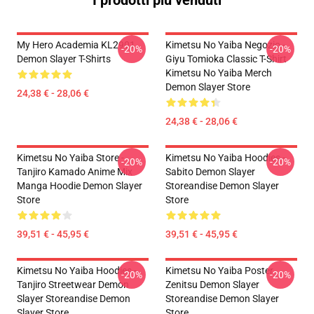
I prodotti più venduti
My Hero Academia KL2901
Kimetsu No Yaiba Negozio -
-20%
-20%
Demon Slayer T-Shirts
Giyu Tomioka Classic T-Shirt
Kimetsu No Yaiba Merch
Demon Slayer Store
24,38 € - 28,06 €
24,38 € - 28,06 €
Kimetsu No Yaiba Store -
Kimetsu No Yaiba Hoodies -
-20%
-20%
Tanjiro Kamado Anime Mix
Sabito Demon Slayer
Manga Hoodie Demon Slayer
Storeandise Demon Slayer
Store
Store
39,51 € - 45,95 €
39,51 € - 45,95 €
Kimetsu No Yaiba Hoodies -
Kimetsu No Yaiba Poster
-20%
-20%
Tanjiro Streetwear Demon
Zenitsu Demon Slayer
Slayer Storeandise Demon
Storeandise Demon Slayer
Slayer Store
Store