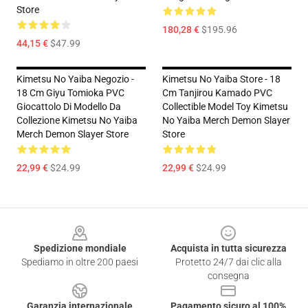
Store
180,28 €
$195.96
44,15 €
$47.99
Kimetsu No Yaiba Negozio -
Kimetsu No Yaiba Store - 18
18 Cm Giyu Tomioka PVC
Cm Tanjirou Kamado PVC
Giocattolo Di Modello Da
Collectible Model Toy Kimetsu
Collezione Kimetsu No Yaiba
No Yaiba Merch Demon Slayer
Merch Demon Slayer Store
Store
22,99 €
$24.99
22,99 €
$24.99
Footer
Spedizione mondiale
Acquista in tutta sicurezza
Spediamo in oltre 200 paesi
Protetto 24/7 dai clic alla
consegna
Garanzia internazionale
Pagamento sicuro al 100%