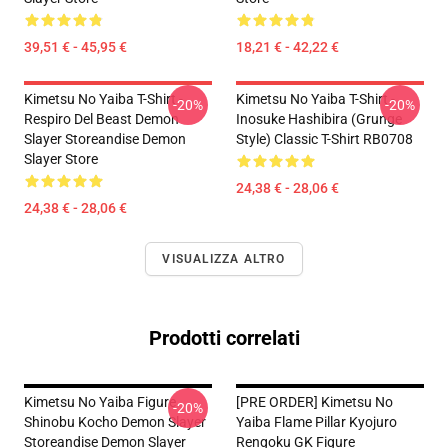
39,51 € - 45,95 €
18,21 € - 42,22 €
Kimetsu No Yaiba T-Shirt -
Kimetsu No Yaiba T-Shirt -
-20%
-20%
Respiro Del Beast Demon
Inosuke Hashibira (Grunge
Slayer Storeandise Demon
Style) Classic T-Shirt RB0708
Slayer Store
24,38 € - 28,06 €
24,38 € - 28,06 €
VISUALIZZA ALTRO
Prodotti correlati
Kimetsu No Yaiba Figure
[PRE ORDER] Kimetsu No
-20%
Shinobu Kocho Demon Slayer
Yaiba Flame Pillar Kyojuro
Storeandise Demon Slayer
Rengoku GK Figure