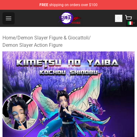
FREE
shipping on orders over $100
Kimetsu no Yaiba Store - Official Kimetsu no Yaiba Mer
Open menu
Home
/
Demon Slayer Figure & Giocattoli
/
Demon Slayer Action Figure