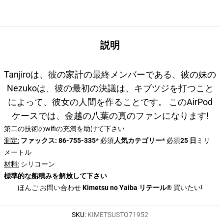
説明
Tanjiroは、彼の家計の最終メンバーである、彼の妹の
Nezukoは、彼の最初の決議は、キブツジを打つこと
によって、彼女の人間を作ることです。 このAirPod
ケースでは、金越の八葉の真のファンになります!
第二の技術のwifiの充満を助けて下さい
測定:
ファックス: 86-755-335
* 必須
人気カテゴリー
* 必須
25 日
ミリ
メートル
材料:
シリコーン
標準的な船積みを解放して下さい
ほんご お問い合わせ
Kimetsu no Yaiba リテール®
買いたい!
SKU
:
KIMETSUSTO71952