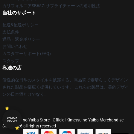
カリフォルニアSB657: サプライチェーンの透明性法
当社のサポート
配送&配送ポリシー
支払条件
返品・返金ポリシー
お問い合わせ
カスタマーサポート(FAQ)
スタッフ
私達の店
個性的な日常のスタイルを披露する、高品質で素晴らしくデザイン
された製品を幅広く提供しています。 これらの製品は、美的デザイ
ンの日本酒だけでなく、
UNLOCK
© Kimetsu no Yaiba Store - Official Kimetsu no Yaiba Merchandise
10% OFF
Shop 2026 all rights reserved