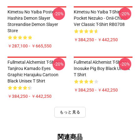
Kimetsu No Yaiba Poster
Kimetsu No Yaiba T-Shirts -
-20%
-20%
Hashira Demon Slayer
Pocket Nezuko - Onii-Chan?
Storeandise Demon Slayer
Ver Classic T-Shirt RB0708
Store
￥384,250 - ￥442,250
￥287,100 - ￥665,550
Fullmetal Alchemist T-Shirts -
Fullmetal Alchemist T-Shirts -
-20%
-20%
Tanjirou Kamado Eyes
Inosuke Pig Boy Black Unisex
Graphic Harajuku Cartoon
T Shirt
Black Unisex T Shirt
￥384,250 - ￥442,250
￥384,250 - ￥442,250
もっと見る
関連商品