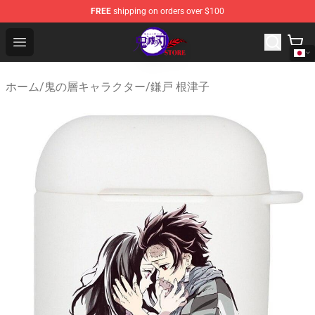
FREE
shipping on orders over $100
Kimetsu no Yaiba Store - Official Kimetsu no Yaiba Mer
Open menu
ホーム
/
鬼の層キャラクター
/
鎌戸 根津子