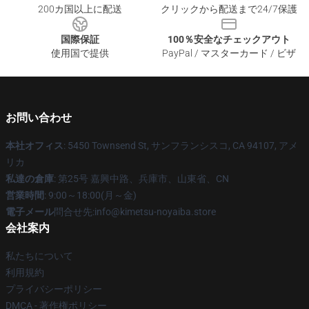
200カ国以上に配送
クリックから配送まで24/7保護
国際保証
100％安全なチェックアウト
使用国で提供
PayPal / マスターカード / ビザ
お問い合わせ
本社オフィス
: 5450 Townsend St, サンフランシスコ, CA 94107, アメ
リカ
私達の倉庫
: 第25号 嘉興中路、兵庫市、山東省、CN
営業時間
: 9:00～18:00(月～金)
電子メール
問合せ先:info@kimetsu-noyaiba.store
会社案内
私たちについて
利用規約
プライバシーポリシー
DMCA - 著作権ポリシー