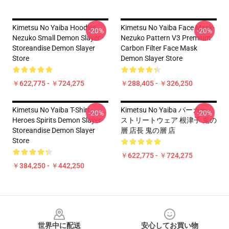
Kimetsu No Yaiba Hoodies -
Kimetsu No Yaiba Face Mask-
-20%
-20%
Nezuko Small Demon Slayer
Nezuko Pattern V3 Premium
Storeandise Demon Slayer
Carbon Filter Face Mask
Store
Demon Slayer Store
￥622,775 - ￥724,275
￥288,405 - ￥326,250
Kimetsu No Yaiba T-Shirt -
Kimetsu No Yaiba パーカー -
-20%
-20%
Heroes Spirits Demon Slayer
ストリートウェア 根津子 鬼の
Storeandise Demon Slayer
層 店長 鬼の層 店
Store
￥622,775 - ￥724,275
￥384,250 - ￥442,250
Footer
世界中に配送
安心してお買い物