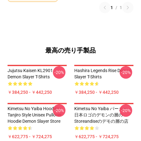
1
/
1
最高の売り手製品
Jujutsu Kaisen KL2901
Hashira Legends Rise Demon
-20%
-20%
Demon Slayer T-Shirts
Slayer T-Shirts
￥384,250 - ￥442,250
￥384,250 - ￥442,250
Kimetsu No Yaiba Hoodies -
Kimetsu No Yaiba パーカー -
-20%
-20%
Tanjiro Style Unisex Pullover
日本ロゴのデモンの層の
Hoodie Demon Slayer Store
Storeandiseのデモの層の店
￥622,775 - ￥724,275
￥622,775 - ￥724,275