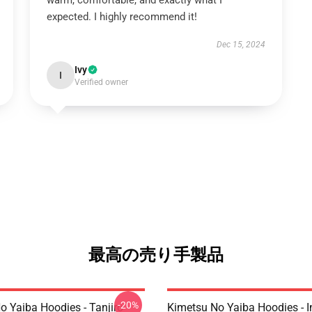
warm, comfortable, and exactly what I
expected. I highly recommend it!
Dec 15, 2024
Ivy
I
Verified owner
最高の売り手製品
-20%
o Yaiba Hoodies - Tanjiro
Kimetsu No Yaiba Hoodies - 