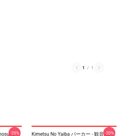
1
/
1
-20%
-20%
Inosuke
Kimetsu No Yaiba パーカー - 観音鬼の