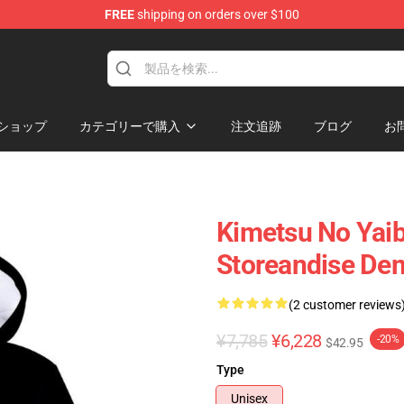
FREE
shipping on orders over $100
erchandise Shop
ショップ
カテゴリーで購入
注文追跡
ブログ
お
Kimetsu No Yai
Storeandise Dem
(2 customer reviews
¥7,785
¥6,228
-20%
$42.95
Type
Unisex