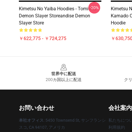
-20%
Kimetsu No Yaiba Hoodies - Tomioka
Kimetsu N
Demon Slayer Storeandise Demon
Kamado C
Slayer Store
Hoodie
￥622,775 - ￥724,275
￥630,75
Footer
世界中に配送
200カ国以上に配送
クリ
お問い合わせ
会社案内
本社オフィス
: 5450 Townsend St, サンフランシ
私たちにつ
スコ, CA 94107, アメリカ
利用規約