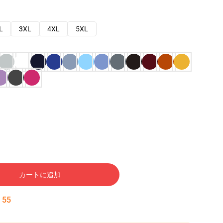
L
3XL
4XL
5XL
カートに追加
:
54