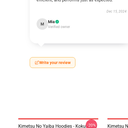
efficient, and performs just as expected.
Dec 15, 2024
Mia
M
Verified owner
Write your review
-20%
Kimetsu No Yaiba Hoodies - Kokushibo
Kimetsu N