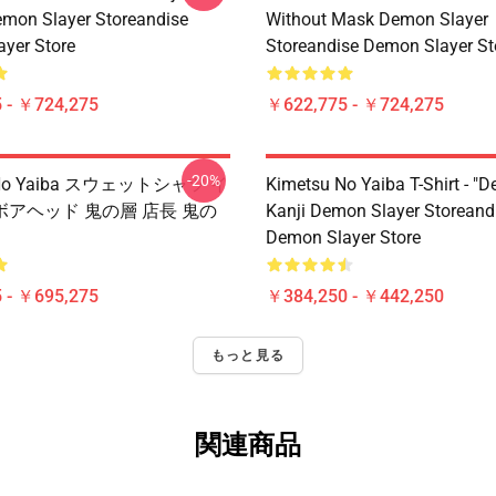
emon Slayer Storeandise
Without Mask Demon Slayer
yer Store
Storeandise Demon Slayer St
 - ￥724,275
￥622,775 - ￥724,275
-20%
u No Yaiba スウェットシャツ イ
Kimetsu No Yaiba T-Shirt - "D
アヘッド 鬼の層 店長 鬼の
Kanji Demon Slayer Storeand
Demon Slayer Store
 - ￥695,275
￥384,250 - ￥442,250
もっと見る
関連商品