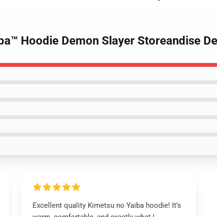
aiba™ Hoodie Demon Slayer Storeandise D
Excellent quality Kimetsu no Yaiba hoodie! It’s