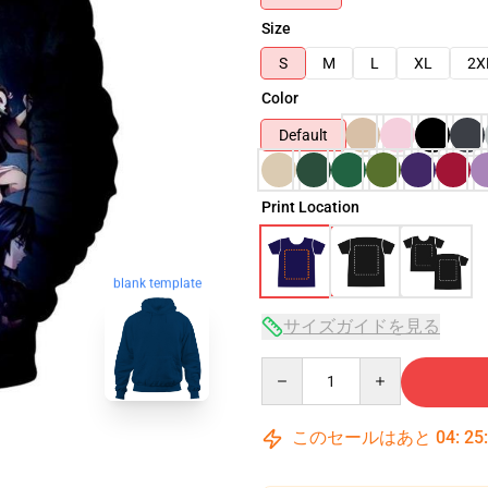
Size
S
M
L
XL
2X
Color
Default
Print Location
blank template
サイズガイドを見る
Quantity
このセールはあと
04
:
25