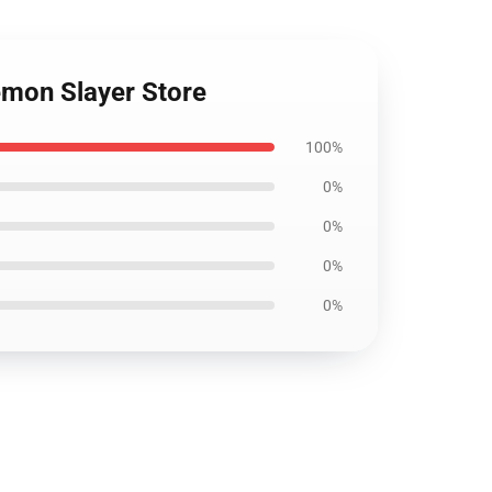
emon Slayer Store
100%
0%
0%
0%
0%