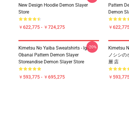
New Design Hoodie Demon Slayer
Pattern D
Store
Demon Sla
￥622,775 - ￥724,275
￥622,775
-20%
Kimetsu No Yaiba Sweatshirts - Iguro
Kimets
Obanai Pattern Demon Slayer
ノシシのボ
Storeandise Demon Slayer Store
層 店
￥593,775 - ￥695,275
￥593,775