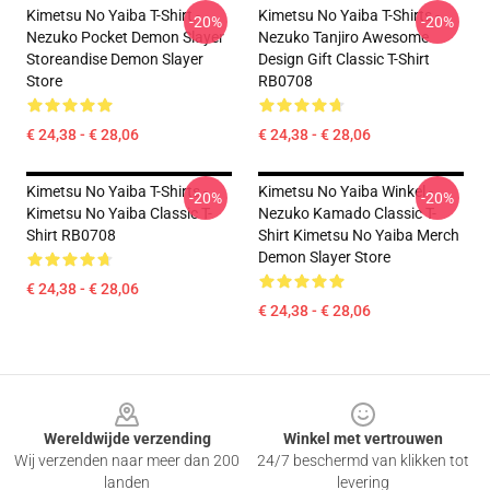
Kimetsu No Yaiba T-Shirt -
Kimetsu No Yaiba T-Shirts -
-20%
-20%
Nezuko Pocket Demon Slayer
Nezuko Tanjiro Awesome
Storeandise Demon Slayer
Design Gift Classic T-Shirt
Store
RB0708
€ 24,38 - € 28,06
€ 24,38 - € 28,06
Kimetsu No Yaiba T-Shirts -
Kimetsu No Yaiba Winkel -
-20%
-20%
Kimetsu No Yaiba Classic T-
Nezuko Kamado Classic T-
Shirt RB0708
Shirt Kimetsu No Yaiba Merch
Demon Slayer Store
€ 24,38 - € 28,06
€ 24,38 - € 28,06
Footer
Wereldwijde verzending
Winkel met vertrouwen
Wij verzenden naar meer dan 200
24/7 beschermd van klikken tot
landen
levering