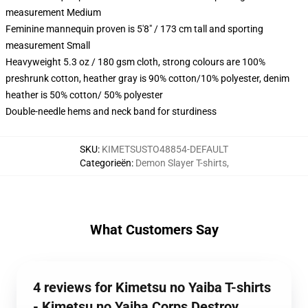
measurement Medium
Feminine mannequin proven is 5'8" / 173 cm tall and sporting
measurement Small
Heavyweight 5.3 oz / 180 gsm cloth, strong colours are 100%
preshrunk cotton, heather gray is 90% cotton/10% polyester, denim
heather is 50% cotton/ 50% polyester
Double-needle hems and neck band for sturdiness
SKU
:
KIMETSUSTO48854-DEFAULT
Categorieën
:
Demon Slayer T-shirts
,
What Customers Say
4 reviews for Kimetsu no Yaiba T-shirts
- Kimetsu no Yaiba Corps Destroy