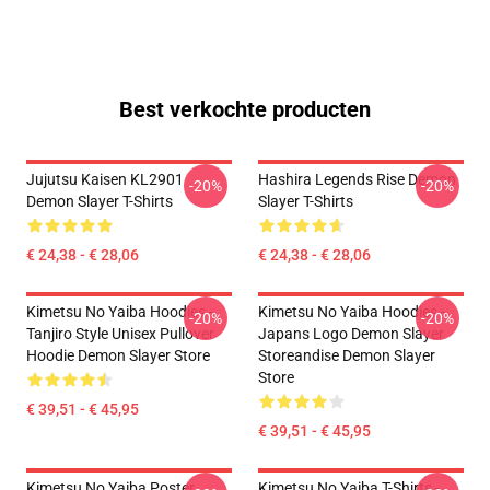
Best verkochte producten
Jujutsu Kaisen KL2901
Hashira Legends Rise Demon
-20%
-20%
Demon Slayer T-Shirts
Slayer T-Shirts
€ 24,38 - € 28,06
€ 24,38 - € 28,06
Kimetsu No Yaiba Hoodies -
Kimetsu No Yaiba Hoodies -
-20%
-20%
Tanjiro Style Unisex Pullover
Japans Logo Demon Slayer
Hoodie Demon Slayer Store
Storeandise Demon Slayer
Store
€ 39,51 - € 45,95
€ 39,51 - € 45,95
Kimetsu No Yaiba Poster
Kimetsu No Yaiba T-Shirts -