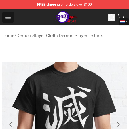
FREE
shipping on orders over $100
Kimetsu no Yaiba Store - Official Kimetsu no Yaiba Mer
Open menu
Home
/
Demon Slayer Cloth
/
Demon Slayer T-shirts