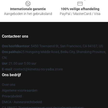
Internationale garantie
100% veilige afhandeling
Aangeboden in het gebruiksland
PayPal / MasterCard / Visa
Contacteer ons
Ons hoofdkantoor
: 5450 Townsend St, San Francisco, CA 94107, US
Ons pakhuis
25 Hongxing Middle Road, Beiliu City, Shandong Province,
CN
Uur
: 21.00 uur 5.00 uur
E-mail
: contact@kimetsu-no-yaiba.store
Ons bedrijf
Over ons
Algemene voorwaarden
Privacybeleid
DMCA - Auteursrechtbeleid
CA SB657: Transparantiewet voor de toeleveringsketen