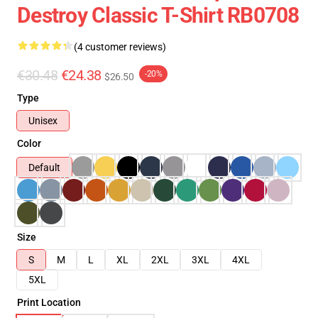
Destroy Classic T-Shirt RB0708
(4 customer reviews)
€30.48
€24.38
-20%
$26.50
Type
Unisex
Color
Default
Size
S
M
L
XL
2XL
3XL
4XL
5XL
Print Location