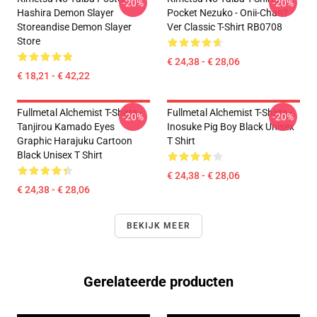
-20%
-20%
Hashira Demon Slayer
Pocket Nezuko - Onii-Chan?
Storeandise Demon Slayer
Ver Classic T-Shirt RB0708
Store
€ 24,38 - € 28,06
€ 18,21 - € 42,22
Fullmetal Alchemist T-Shirts -
Fullmetal Alchemist T-Shirts -
-20%
-20%
Tanjirou Kamado Eyes
Inosuke Pig Boy Black Unisex
Graphic Harajuku Cartoon
T Shirt
Black Unisex T Shirt
€ 24,38 - € 28,06
€ 24,38 - € 28,06
BEKIJK MEER
Gerelateerde producten