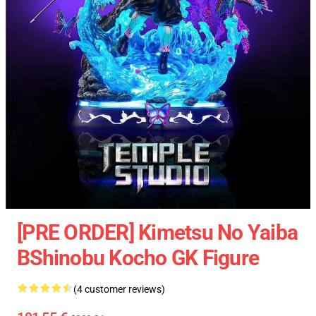
[PRE ORDER] Kimetsu No Yaiba
BShinobu Kocho GK Figure
(4 customer reviews)