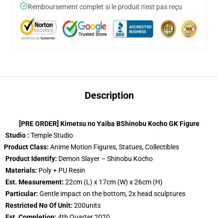
Remboursement complet si le produit n'est pas reçu
Description
[PRE ORDER] Kimetsu no Yaiba BShinobu Kocho GK Figure
Studio :
Temple Studio
Product Class:
Anime Motion Figures, Statues, Collectibles
Product Identify:
Demon Slayer – Shinobu Kocho
Materials:
Poly + PU Resin
Est. Measurement:
22cm (L) x 17cm (W) x 26cm (H)
Particular:
Gentle impact on the bottom, 2x head sculptures
Restricted No Of Unit:
200units
Est. Completion:
4th Quarter 2020