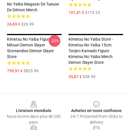
No Yaiba Magasin De Tueuse
De Démon Merch
101,41 €
$110.23
24,83 €
$26.99
Kimetsu No Yaiba Figure
Kimetsu No Yaiba Store -
-20%
Mitsuri Demon Slayer
Kimetsu No Yaiba 15cm
Storeandise Demon Slayer
Tanjiro Kamado Figure
Store
Kimetsu No Yaiba Merch
Demon Slayer Store
759,91 €
$825.99
35,87 €
$38.99
Footer
Livraison mondiale
Achetez en toute confiance
Nous livrons dans plus de 200
24/7 Protected from clicks to
pays
delivery