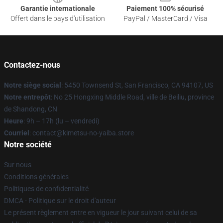
Garantie internationale
Paiement 100% sécurisé
Offert dans le pays d'utilisation
PayPal / MasterCard / Visa
Contactez-nous
Notre siège social
: 5450 Townsend St, San Francisco, CA 94107, US
Notre entrepôt
: No 25 Hongxing Middle Road, ville de Beiliu, province
de Shandong, CN
Heure
: 9h – 17h (lu – vendredi)
Courriel
: contact@kimetsu-no-yaiba.store
Notre société
Sur nous
Conditions générales
Politiques de confidentialité
DMCA - Politique sur le droit d'auteur
Le présent règlement entre en vigueur le jour suivant celui de sa