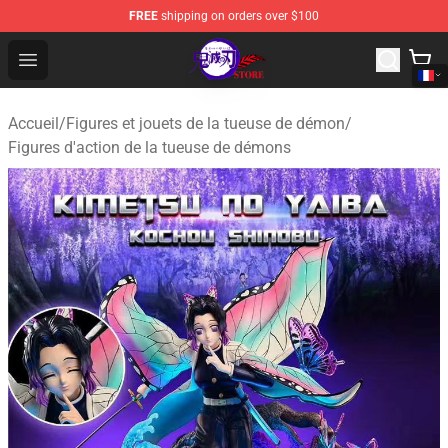
FREE
shipping on orders over $100
Kimetsu no Yaiba Store - Official Kimetsu no Yaiba Mer
Open menu
Accueil
/
Figures et jouets de la tueuse de démon
/
Figures d'action de la tueuse de démons